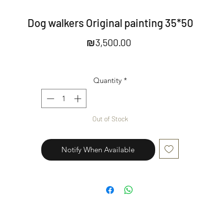
Dog walkers Original painting 35*50
Price
₪3,500.00
Quantity
*
Out of Stock
Notify When Available