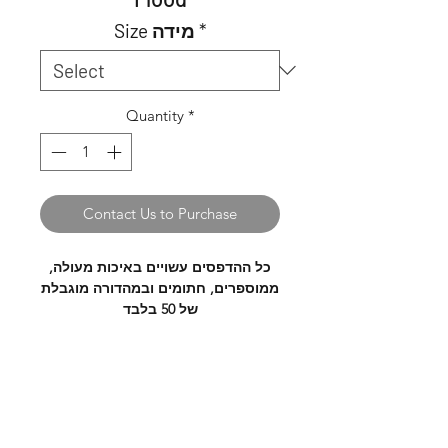
Size מידה
*
Quantity
*
Contact Us to Purchase
כל ההדפסים עשויים באיכות מעולה,
ממוספרים, חתומים ובמהדורה מוגבלת
של 50 בלבד
All prints are made with super high
quality, numberd signed and are
hanging תליה
limited edition of only 50 prints.
הדפסי פיין ארט במידה של 18*24