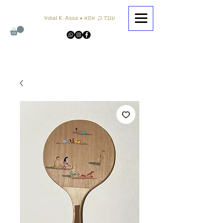
Inbal K. Assa • ענבל ק. אסא