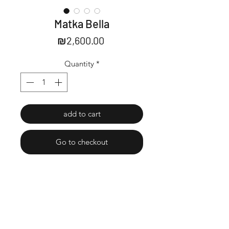
Matka Bella
Price
₪2,600.00
Quantity
*
add to cart
Go to checkout
Acrylic on wood.
אקריליק על עץ
Ready to be hung.
מוכן לתליה