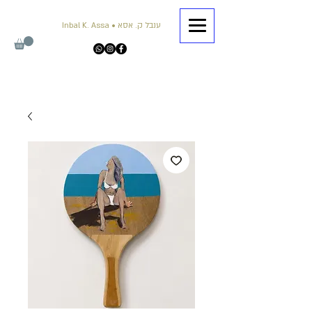
Inbal K. Assa • ענבל ק. אסא