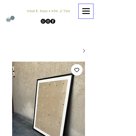
Inbal K. Assa • ענבל ק. אסא