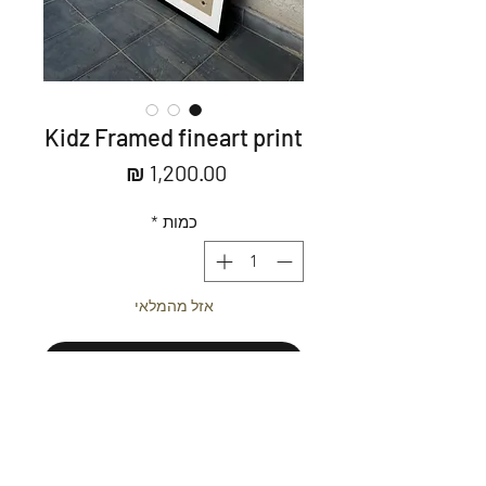
Kidz Framed fineart print
מחיר
כמות
*
אזל מהמלאי
עדכנו אותי כשחוזר למלאי
80*60cm with frame