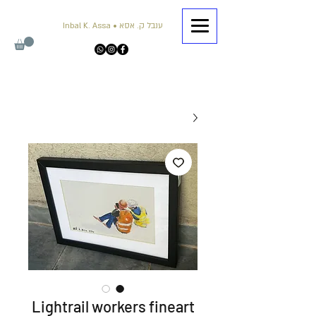
Inbal K. Assa • ענבל ק. אסא
Lightrail workers fineart