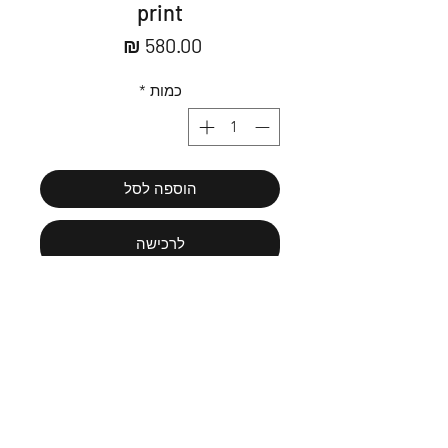
print
מחיר
כמות
*
הוספה לסל
לרכישה
28*20cm with frame
Message us כתבו לי