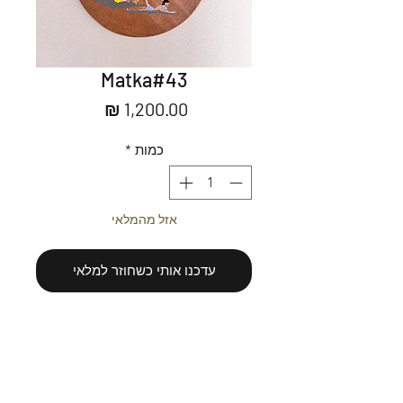
Matka#43
מחיר
כמות
*
אזל מהמלאי
עדכנו אותי כשחוזר למלאי
Acrylic on wood.
אקריליק על עץ
Ready to be hung.
מוכן לתליה