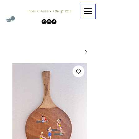
Inbal K. Assa • ענבל ק. אסא