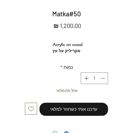
Matka#50
מחיר
Acrylic on wood.
אקריליק על עץ
Ready to be hung.
מוכן לתליה
כמות
*
אזל מהמלאי
עדכנו אותי כשחוזר למלאי